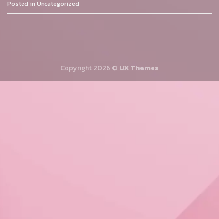
Posted in
Uncategorized
Copyright 2026 ©
UX Themes