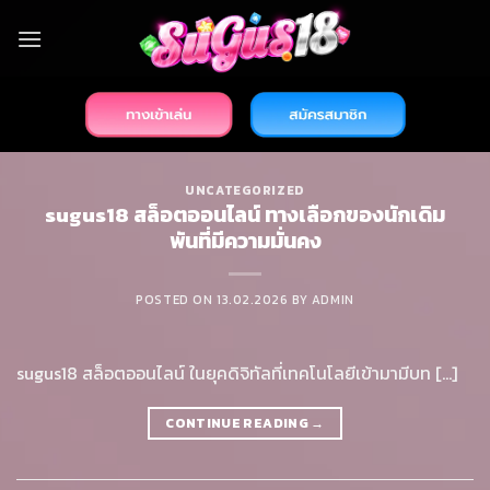
Skip
to
content
UNCATEGORIZED
sugus18 สล็อตออนไลน์ ทางเลือกของนักเดิม
พันที่มีความมั่นคง
POSTED ON
13.02.2026
BY
ADMIN
sugus18 สล็อตออนไลน์ ในยุคดิจิทัลที่เทคโนโลยีเข้ามามีบท […]
CONTINUE READING
→