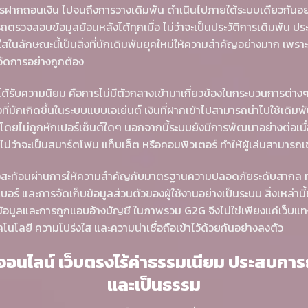
ารฝากถอนเงิน ไปจนถึงการวางเดิมพัน ดำเนินไปภายใต้ระบบเดียวกันอ
รถตรวจสอบข้อมูลย้อนหลังได้ทุกเมื่อ ไม่ว่าจะเป็นประวัติการเดิมพัน ปร
ใสในลักษณะนี้เป็นสิ่งที่นักเดิมพันยุคใหม่ให้ความสำคัญอย่างมาก เพราะ
จัดการอย่างถูกต้อง
G ได้รับความนิยม คือการไม่มีตัวกลางเข้ามาเกี่ยวข้องในกระบวนการต่างๆ 
ี่มักเกิดขึ้นในระบบแบบเอเย่นต์ เงินที่ฝากเข้าไปสามารถนำไปใช้เดิมพั
ไม่ถูกหักเปอร์เซ็นต์ใดๆ นอกจากนี้ระบบยังมีการพัฒนาอย่างต่อเนื่อ
ว่าจะเป็นสมาร์ตโฟน แท็บเล็ต หรือคอมพิวเตอร์ ทำให้ผู้เล่นสามารถเข้า
ังสะท้อนผ่านการให้ความสำคัญกับมาตรฐานความปลอดภัยระดับสากล ทั้
อร์ และการจัดเก็บข้อมูลส่วนตัวของผู้ใช้งานอย่างเป็นระบบ สิ่งเหล่าน
งข้อมูลและการถูกแอบอ้างบัญชี ในภาพรวม G2G จึงไม่ใช่เพียงแค่เว็บ
โลยี ความโปร่งใส และความน่าเชื่อถือเข้าไว้ด้วยกันอย่างลงตัว
นไลน์ เว็บตรงไร้ค่าธรรมเนียม ประสบการณ์เ
และเป็นธรรม