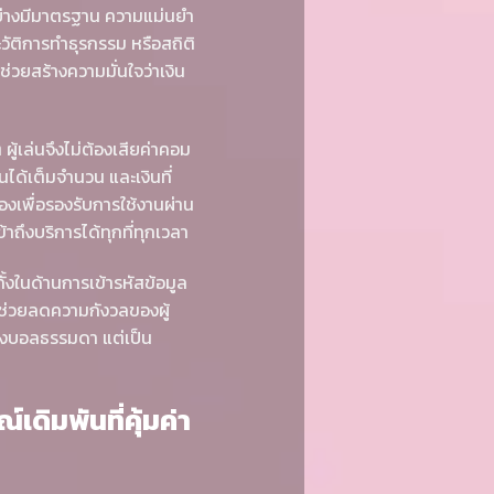
ย่างมีมาตรฐาน ความแม่นยำ
ะวัติการทำธุรกรรม หรือสถิติ
ช่วยสร้างความมั่นใจว่าเงิน
ผู้เล่นจึงไม่ต้องเสียค่าคอม
นได้เต็มจำนวน และเงินที่
งเพื่อรองรับการใช้งานผ่าน
ถึงบริการได้ทุกที่ทุกเวลา
งในด้านการเข้ารหัสข้อมูล
ี้ช่วยลดความกังวลของผู้
แทงบอลธรรมดา แต่เป็น
ดิมพันที่คุ้มค่า