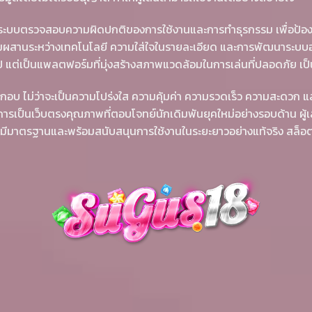
ระบบตรวจสอบความผิดปกติของการใช้งานและการทำธุรกรรม เพื่อป้องก
มผสานระหว่างเทคโนโลยี ความใส่ใจในรายละเอียด และการพัฒนาระบบอย่า
่วไป แต่เป็นแพลตฟอร์มที่มุ่งสร้างสภาพแวดล้อมในการเล่นที่ปลอดภัย เป
ะกอบ ไม่ว่าจะเป็นความโปร่งใส ความคุ้มค่า ความรวดเร็ว ความสะดวก 
รเป็นเว็บตรงคุณภาพที่ตอบโจทย์นักเดิมพันยุคใหม่อย่างรอบด้าน ผู้เล
ที่มีมาตรฐานและพร้อมสนับสนุนการใช้งานในระยะยาวอย่างแท้จริง
สล็อ