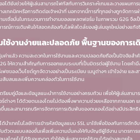
้ยังช่วยให้ผู้เล่นสามารถโฟกัสกับการวิเคราะห์เกมและวางแผนการเดิม
างเทคนิคหรือการติดต่อเจ้าหน้าที่ นอกจากนี้การที่ทุกอย่างถูกจัดการ
ความเชื่อมั่นในกระบวนการทำงานของแพลตฟอร์ม ในภาพรวม G2G จึงเป
ณ์การเดิมพันให้สอดคล้องกับไลฟ์สไตล์ของผู้เล่นยุคใหม่อย่างแท้จร
ช้งานง่ายและปลอดภัย พื้นฐานของการเดิม
มค่าแล้ว ความสะดวกในการใช้งานและความปลอดภัยถือเป็นปัจจัยสำคั
 ให้ความสำคัญกับการออกแบบระบบที่เป็นมิตรต่อผู้ใช้งาน โดยคำนึงถึงท
์เฟซของเว็บไซต์ถูกจัดวางอย่างเป็นระเบียบ เมนูต่างๆ เข้าใจง่าย และส
ามสับสนและเพิ่มความคล่องตัวในการใช้งาน
รียมคู่มือและข้อมูลแนะนำการใช้งานอย่างครบถ้วน เพื่อให้ผู้เล่นสาม
อร์ต่างๆ ได้ด้วยตนเองโดยไม่ต้องพึ่งพาความช่วยเหลือจากภายนอก แนวทา
ขึ้นและสามารถบริหารจัดการการเดิมพันของตนเองได้อย่างมีประสิทธ
นำเทคโนโลยีการเข้ารหัสข้อมูลแบบ SSL มาใช้เพื่อป้องกันการดักจับข
ันตัวตนแบบสองชั้นเพื่อเพิ่มความมั่นคงให้กับบัญชีผู้ใช้งาน มาตรการ
้อมูลโดยไม่ได้รับอนุญาต ทำให้ผู้เล่นสามารถใช้งานได้อย่างสบายใจ