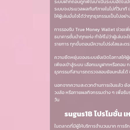
ระบบฝากถอนถูกพัฒนาเป็นระบบอัตโนมัต
ระบบจะประมวลผลทันทีภายในไม่กี่วินาที
ให้ผู้เล่นมั่นใจได้ว่าทุกธุรกรรมเป็นไปอย่
การรองรับ True Money Wallet ช่วยเพิ่มค
ธนาคารชั้นนำทุกแห่ง ทำให้ไม่ว่าผู้เล่นจ
รายการ ทุกขั้นตอนมีความโปร่งใสและต
ความยืดหยุ่นของระบบยังเปิดโอกาสให้ผู้
เพียงเข้าสู่ระบบ เลือกเมนูฝากหรือถอน 
ธุรกรรมที่สามารถตรวจสอบย้อนหลังได้ ช่
นอกจากความสะดวกด้านการเงินแล้ว ยังมี
วงล้อ หรือทายผลกิจกรรมต่าง ๆ เพื่อรับร
วัน
sugus18 โปรโมชั่น
เห
ในตลาดที่มีผู้ให้บริการจำนวนมาก การร