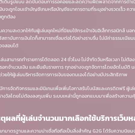
ิเต็มรูปแบบ ลดขั้นตอนการรอคอยและลดความผิดพลาดจากการดำเนินกา
 เงินจะถูกโอนเข้าบัญชีเกมหรือบัญชีธนาคารตามที่ระบุอย่างรวดเร็ว
างถูกต้อง
วามสะดวกให้กับผู้เล่นยุคใหม่ที่นิยมใช้กระเป๋าเงินอิเล็กทรอนิกส์ น
ะใช้สถาบันการเงินใดก็สามารถเชื่อมต่อได้อย่างราบรื่น ไม่มีค่าธรรมเนีย
รวจสอบได้
เล่นสามารถทำรายการได้ตลอด 24 ชั่วโมง ไม่จำกัดวันหรือเวลา ไม่ต้องร
กรอกจำนวนเงิน และยืนยันรายการ ทุกอย่างจะถูกจัดการโดยอัตโนมัติ นอ
วยให้ผู้เล่นบริหารจัดการการเงินของตนเองได้อย่างมีประสิทธิภาพ
การจัดกิจกรรมและมินิเกมเพื่อเพิ่มโอกาสรับโบนัสและเครดิตฟรี ผู้เ
างวัลโดยไม่ต้องลงทุนเพิ่ม ระบบเหล่านี้ถูกออกแบบมาเพื่อสร้างความคุ้
ตุผลที่ผู้เล่นจำนวนมากเลือกใช้บริการเว็บห
ักษามาตรฐานและความน่าเชื่อถือถือเป็นสิ่งสำคัญ G2G ได้รับความนิย