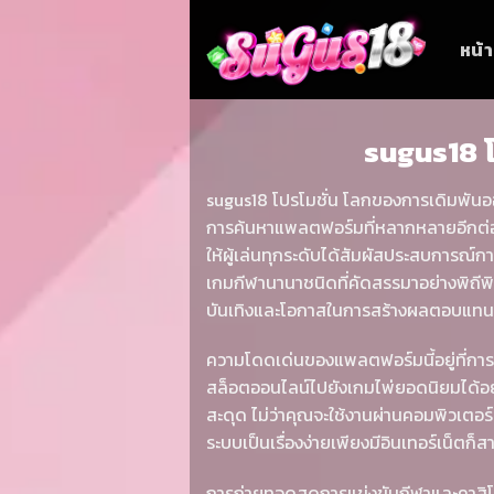
Skip
to
หน้
content
sugus18 โ
sugus18 โปรโมชั่น
โลกของการเดิมพันออนไ
การค้นหาแพลตฟอร์มที่หลากหลายอีกต่อไ
ให้ผู้เล่นทุกระดับได้สัมผัสประสบการณ
เกมกีฬานานาชนิดที่คัดสรรมาอย่างพิถีพิ
บันเทิงและโอกาสในการสร้างผลตอบแทนได
ความโดดเด่นของแพลตฟอร์มนี้อยู่ที่กา
สล็อตออนไลน์ไปยังเกมไพ่ยอดนิยมได้อย่
สะดุด ไม่ว่าคุณจะใช้งานผ่านคอมพิวเตอร์
ระบบเป็นเรื่องง่ายเพียงมีอินเทอร์เน็ตก็สา
การถ่ายทอดสดการแข่งขันกีฬาและคาสิโน